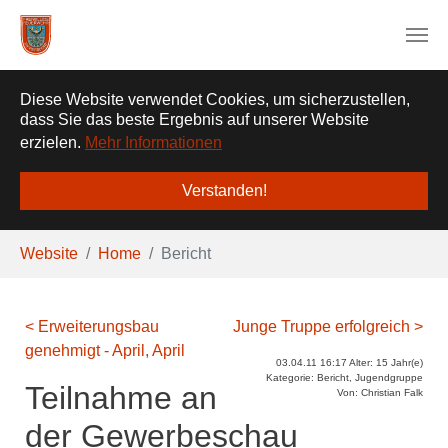
❌
Diese Website verwendet Cookies, um sicherzustellen,
dass Sie das beste Ergebnis auf unserer Website
erzielen.
Mehr Informationen
Verstanden!
Zum Hauptinhalt springen
Sie sind hier:
Website
Home
Bericht
< Erweiterungsbau
Junge Truppe erfolgreich >
genehmigt - April, April
03.04.11 16:17 Alter: 15 Jahr(e)
Kategorie: Bericht, Jugendgruppe
Teilnahme an
Von: Christian Falk
der Gewerbeschau