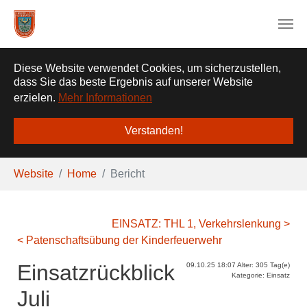
❌
Diese Website verwendet Cookies, um sicherzustellen,
dass Sie das beste Ergebnis auf unserer Website
erzielen.
Mehr Informationen
Verstanden!
Zum Hauptinhalt springen
Sie sind hier:
Website
Home
Bericht
EINSATZ: THL 1, Verkehrslenkung >
< Patenschaftsübung der Kinderfeuerwehr
Einsatzrückblick
09.10.25 18:07 Alter: 305 Tag(e)
Kategorie: Einsatz
Juli