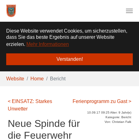
❌
Diese Website verwendet Cookies, um sicherzustellen,
dass Sie das beste Ergebnis auf unserer Website
erzielen.
Mehr Informationen
Verstanden!
Zum Hauptinhalt springen
Sie sind hier:
Website
Home
Bericht
< EINSATZ: Starkes
Ferienprogramm zu Gast >
Unwetter
10.09.17 09:25 Alter: 9 Jahr(e)
Kategorie: Bericht
Neue Spinde für
Von: Christian Falk
die Feuerwehr