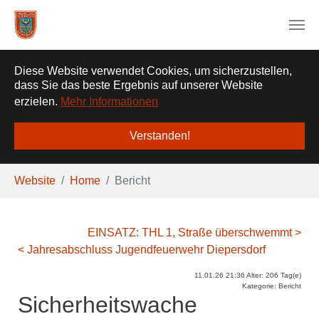
❌
Diese Website verwendet Cookies, um sicherzustellen,
dass Sie das beste Ergebnis auf unserer Website
erzielen.
Mehr Informationen
Verstanden!
Zum Hauptinhalt springen
Sie sind hier:
Website
Home
Bericht
EINSATZ: THL 1, Straße überschwemmt >
< Jahresabschluss Jugendfeuerwehr Diepersdorf
11.01.26 21:36 Alter: 206 Tag(e)
Kategorie: Bericht
Sicherheitswache