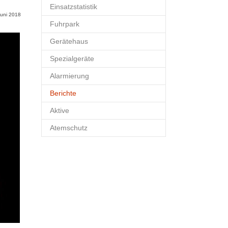
Einsatzstatistik
Juni 2018
Fuhrpark
Gerätehaus
Spezialgeräte
Alarmierung
Berichte
(current)
Aktive
Atemschutz