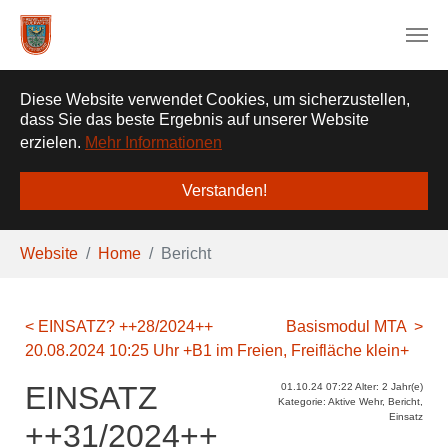
❌
Diese Website verwendet Cookies, um sicherzustellen,
dass Sie das beste Ergebnis auf unserer Website
erzielen.
Mehr Informationen
Verstanden!
Zum Hauptinhalt springen
Sie sind hier:
Website
Home
Bericht
< EINSATZ? ++28/2024++
Basismodul MTA >
20.08.2024 10:25 Uhr +B1 im Freien, Freifläche klein+
EINSATZ
01.10.24 07:22 Alter: 2 Jahr(e)
Kategorie: Aktive Wehr, Bericht,
Einsatz
++31/2024++