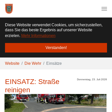
❌
Diese Website verwendet Cookies, um sicherzustellen,
dass Sie das beste Ergebnis auf unserer Website
erzielen.
Mehr Informationen
Verstanden!
Zum Hauptinhalt springen
Sie sind hier:
Website
Die Wehr
Einsätze
EINSATZ: Straße
Donnerstag, 23. Juli 2026
reinigen