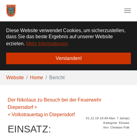
❌
Diese Website verwendet Cookies, um sicherzustellen,
dass Sie das beste Ergebnis auf unserer Website
erzielen.
Mehr Informationen
Verstanden!
Zum Hauptinhalt springen
Sie sind hier:
Website
Home
Bericht
Der Nikolaus zu Besuch bei der Feuerwehr
Diepersdorf >
< Volkstrauertag in Diepersdorf
01.12.19 19:49 Alter: 7 Jahr(e)
Kategorie: Einsatz
EINSATZ:
Von: Christian Falk