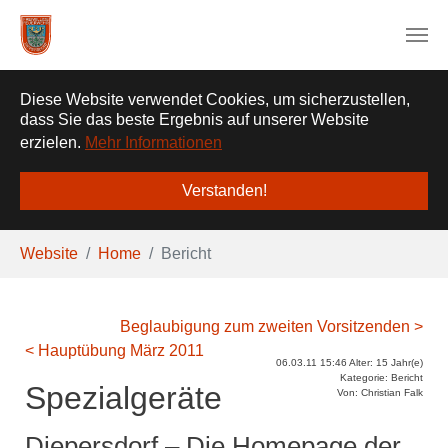
❌
Diese Website verwendet Cookies, um sicherzustellen,
dass Sie das beste Ergebnis auf unserer Website
erzielen.
Mehr Informationen
Verstanden!
Zum Hauptinhalt springen
Sie sind hier:
Website
Home
Bericht
Beglaubigung zum zweiten Vorsitzenden >
< Hauptübung März 2011
06.03.11 15:46 Alter: 15 Jahr(e)
Kategorie: Bericht
Spezialgeräte
Von: Christian Falk
Diepersdorf – Die Homepage der