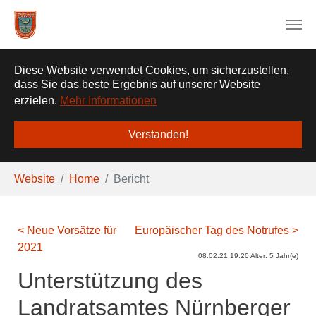
❌
Diese Website verwendet Cookies, um sicherzustellen,
dass Sie das beste Ergebnis auf unserer Website
erzielen.
Mehr Informationen
Verstanden!
Zum Hauptinhalt springen
Sie sind hier:
Website
Home
Bericht
< Neue Vorsätze für
Europäischer Tag des Notrufes >
2021
08.02.21 19:20 Alter: 5 Jahr(e)
Unterstützung des
Landratsamtes Nürnberger