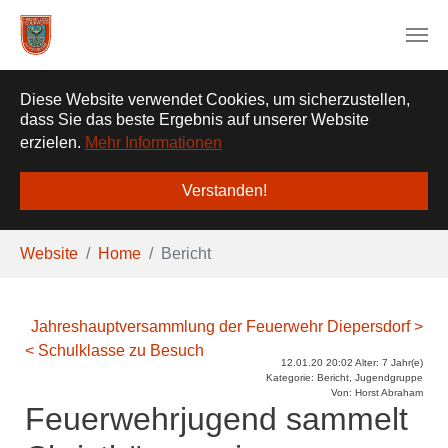
❌
Diese Website verwendet Cookies, um sicherzustellen,
dass Sie das beste Ergebnis auf unserer Website
erzielen.
Mehr Informationen
Verstanden!
Zum Hauptinhalt springen
Sie sind hier:
Website
Home
Bericht
Jahreshauptversammlung der Feuerwehr Diepersdorf >
< Schulklasse zu Besuch
12.01.20 20:02 Alter: 7 Jahr(e)
Kategorie: Bericht, Jugendgruppe
Von: Horst Abraham
Feuerwehrjugend sammelt