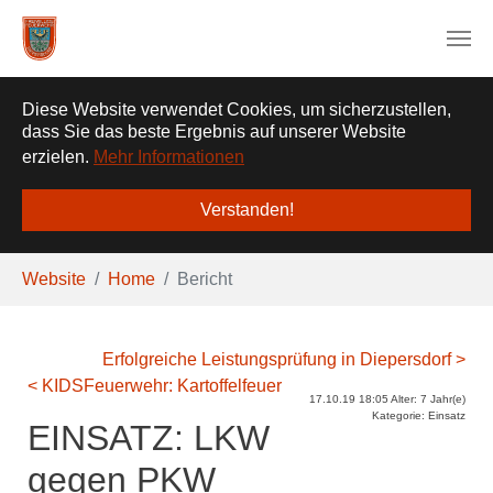
❌
Diese Website verwendet Cookies, um sicherzustellen,
dass Sie das beste Ergebnis auf unserer Website
erzielen.
Mehr Informationen
Verstanden!
Zum Hauptinhalt springen
Sie sind hier:
Website
Home
Bericht
Erfolgreiche Leistungsprüfung in Diepersdorf >
< KIDSFeuerwehr: Kartoffelfeuer
17.10.19 18:05 Alter: 7 Jahr(e)
Kategorie: Einsatz
EINSATZ: LKW
gegen PKW