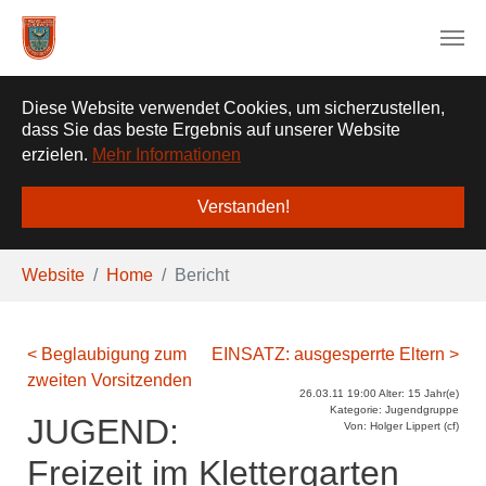
❌
Diese Website verwendet Cookies, um sicherzustellen,
dass Sie das beste Ergebnis auf unserer Website
erzielen.
Mehr Informationen
Verstanden!
Zum Hauptinhalt springen
Sie sind hier:
Website
Home
Bericht
< Beglaubigung zum
EINSATZ: ausgesperrte Eltern >
zweiten Vorsitzenden
26.03.11 19:00 Alter: 15 Jahr(e)
Kategorie: Jugendgruppe
JUGEND:
Von: Holger Lippert (cf)
Freizeit im Klettergarten