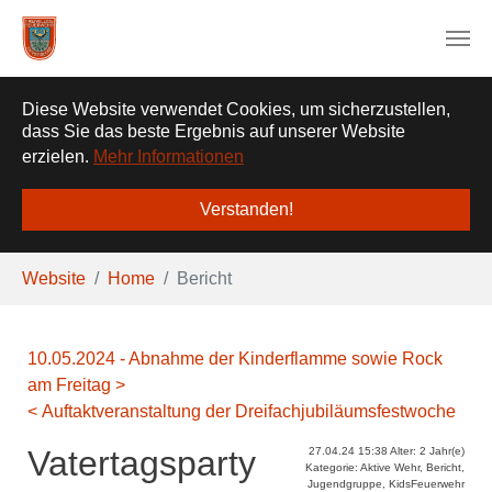
❌
Diese Website verwendet Cookies, um sicherzustellen,
dass Sie das beste Ergebnis auf unserer Website
erzielen.
Mehr Informationen
Verstanden!
Zum Hauptinhalt springen
Sie sind hier:
Website
Home
Bericht
10.05.2024 - Abnahme der Kinderflamme sowie Rock
am Freitag >
< Auftaktveranstaltung der Dreifachjubiläumsfestwoche
Vatertagsparty
27.04.24 15:38 Alter: 2 Jahr(e)
Kategorie: Aktive Wehr, Bericht,
Jugendgruppe, KidsFeuerwehr