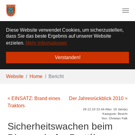
❌
Diese Website verwendet Cookies, um sicherzustellen,
dass Sie das beste Ergebnis auf unserer Website
erzielen.
Mehr Informationen
Verstanden!
Zum Hauptinhalt springen
Sie sind hier:
Website
Home
Bericht
< EINSATZ: Brand eines
Der Jahresrückblick 2010 >
Traktors
29.12.10 22:44 Alter: 16 Jahr(e)
Kategorie: Bericht
Von: Christian Falk
Sicherheitswachen beim