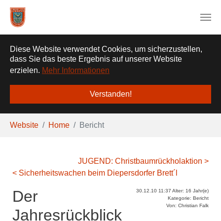
❌
Diese Website verwendet Cookies, um sicherzustellen,
dass Sie das beste Ergebnis auf unserer Website
erzielen.
Mehr Informationen
Verstanden!
Zum Hauptinhalt springen
Sie sind hier:
Website
Home
Bericht
JUGEND: Christbaumrückholaktion >
< Sicherheitswachen beim Diepersdorfer Brett´l
Der
30.12.10 11:37 Alter: 16 Jahr(e)
Kategorie: Bericht
Von: Christian Falk
Jahresrückblick