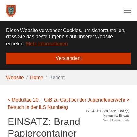
❌
Diese Website verwendet Cookies, um sicherzustellen,
dass Sie das beste Ergebnis auf unserer Website
erzielen.
Mehr Informationen
Verstanden!
Zum Hauptinhalt springen
Sie sind hier:
Website
Home
Bericht
< Modultag 20:
GiB zu Gast bei der Jugendfeuerwehr >
Besuch in der ILS Nürnberg
07.04.18 19:38 Alter: 8 Jahr(e)
Kategorie: Einsatz
EINSATZ: Brand
Von: Christian Falk
Papiercontainer