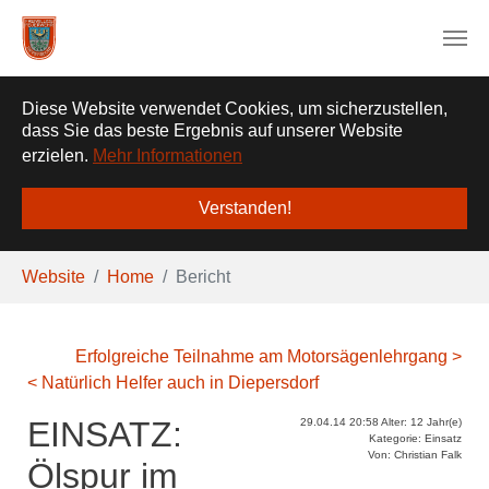
❌
Diese Website verwendet Cookies, um sicherzustellen,
dass Sie das beste Ergebnis auf unserer Website
erzielen.
Mehr Informationen
Verstanden!
Zum Hauptinhalt springen
Sie sind hier:
Website
Home
Bericht
Erfolgreiche Teilnahme am Motorsägenlehrgang >
< Natürlich Helfer auch in Diepersdorf
EINSATZ:
29.04.14 20:58 Alter: 12 Jahr(e)
Kategorie: Einsatz
Von: Christian Falk
Ölspur im