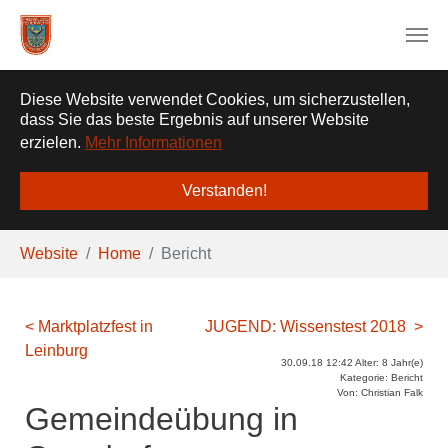
❌
Diese Website verwendet Cookies, um sicherzustellen,
dass Sie das beste Ergebnis auf unserer Website
erzielen.
Mehr Informationen
Verstanden!
Zum Hauptinhalt springen
Sie sind hier:
Website
Home
Bericht
< Marktplatzfest in
JUGEND: Wissenstest 2018 >
Leinburg
30.09.18 12:42 Alter: 8 Jahr(e)
Kategorie: Bericht
Von: Christian Falk
Gemeindeübung in